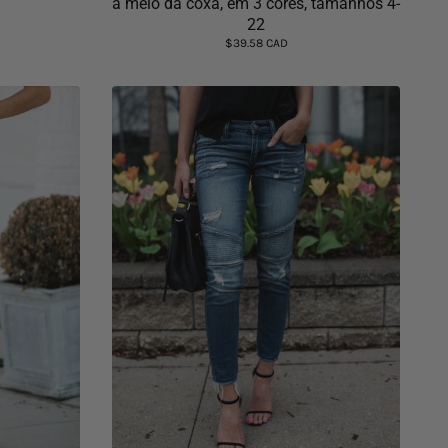
a meio da coxa, em 3 cores, tamanhos 4-
22
$39.58 CAD