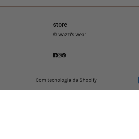
store
© wazzi's wear
Com tecnologia da Shopify