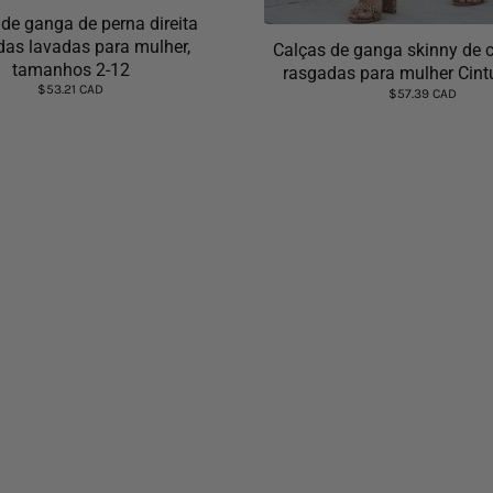
de ganga de perna direita
das lavadas para mulher,
Calças de ganga skinny de c
tamanhos 2-12
rasgadas para mulher Cint
$53.21 CAD
$57.39 CAD