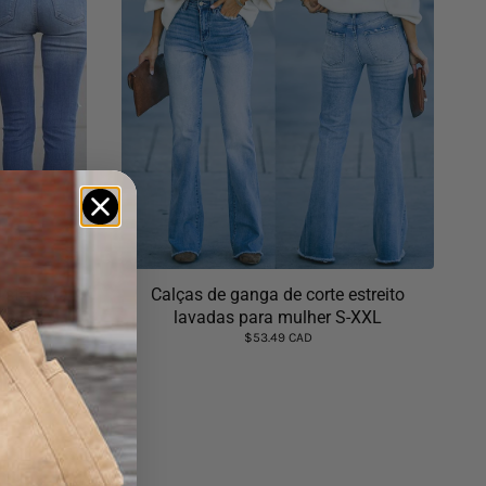
usto para
Calças de ganga de corte estreito
as S-3XL
lavadas para mulher S-XXL
$53.49 CAD