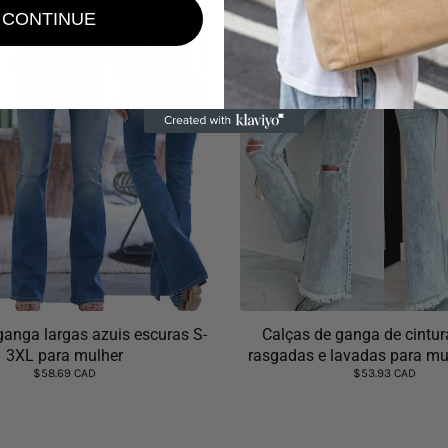
CONTINUE
ganga largas azuis escuras S-
Calças de ganga de cintur
3XL para mulher
rasgadas e lavadas para mu
$58.69 CAD
$53.93 CAD