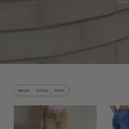
Calças 
Browse
Sort by
Refine