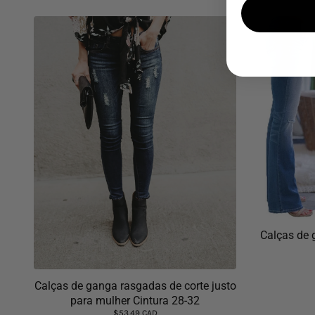
Calças de 
Calças de ganga rasgadas de corte justo
para mulher Cintura 28-32
$53.49 CAD