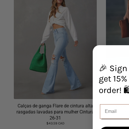
🎉 Sign
get 15% 
orde
Jeans s
Calças de ganga Flare de cintura alta
cor
rasgadas lavadas para mulher Cintura
26-31
$43.59 CAD