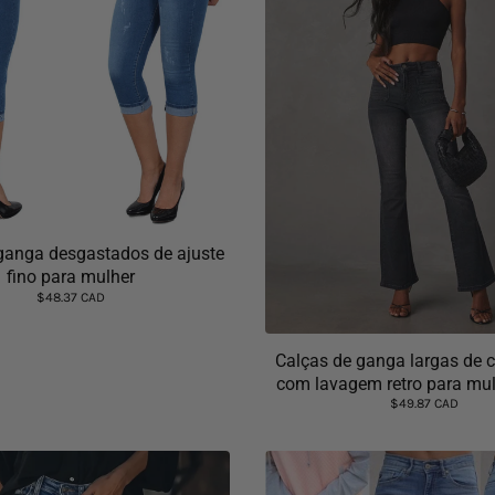
 ganga desgastados de ajuste
fino para mulher
$48.37 CAD
Calças de ganga largas de c
com lavagem retro para mu
$49.87 CAD