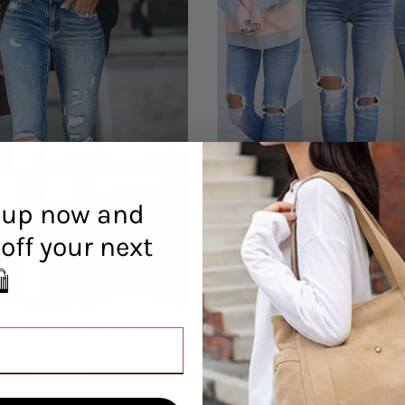
 up now and
off your next
Calças de ganga de corte j
mulher com borlas rasgad
r! 🛍️
$47.89 CAD
kinny feminino rasgado e
tado com cintura alta
$54.69 CAD