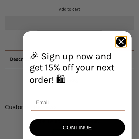
Add to cart
🎉 Sign up now and
Description
get 15% off your next
order! 🛍️
Customer Reviews
Be the first to write a review
CONTINUE
Write a review