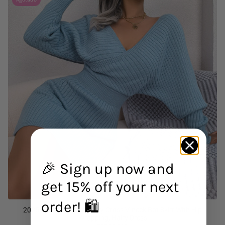
🎉 Sign up now and
get 15% off your next
order! 🛍️
2025 Autumn-Winter Sexy Cross V-neck Bat Skirt With Hip
Wrapping, Hairy Dress