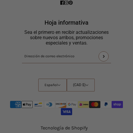
Hoja informativa
Sea el primero en recibir actualizaciones
sobre nuevos arribos, promociones
especiales y ventas.
Este
Dirección
sitio
de
está
correo
protegido
electrónico
por
Español
Selector
Español
(CAD $)
hCaptcha
de
y
países
se
aplican
la
Política
de
Tecnología de Shopify